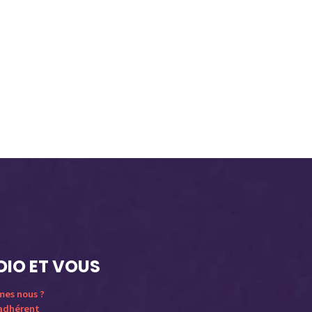
DIO ET VOUS
mes nous ?
 adhérent