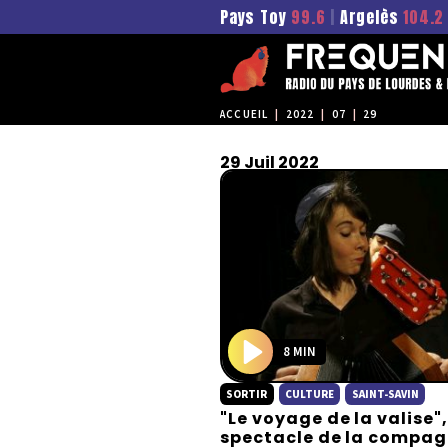
Pays Toy
99.6
|
Argelès
104.2
ACCUEIL
|
2022
|
07
|
29
29 Juil 2022
8 MIN
P
SORTIR
CULTURE
SAINT-SAVIN
l
"Le voyage de la valise",
a
spectacle de la compag
y