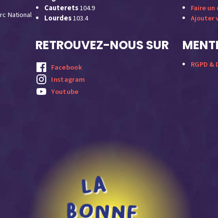
Cauterets
104.9
Faire un
rc National
Lourdes
103.4
Ajouter 
RETROUVEZ-NOUS SUR
MENTI
RGPD & D
Facebook
Instagram
Youtube