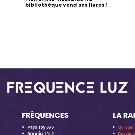
bibliothèque vend ses livres !
FRÉQUENCES
LA RA
Pays Toy
99.6
Qui som
Argelès
104.2
Devenir