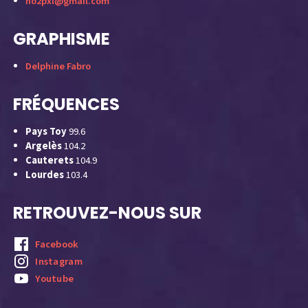
no2pxl@gmail.com
GRAPHISME
Delphine Fabro
FRÉQUENCES
Pays Toy
99.6
Argelès
104.2
Cauterets
104.9
Lourdes
103.4
RETROUVEZ-NOUS SUR
Facebook
Instagram
Youtube