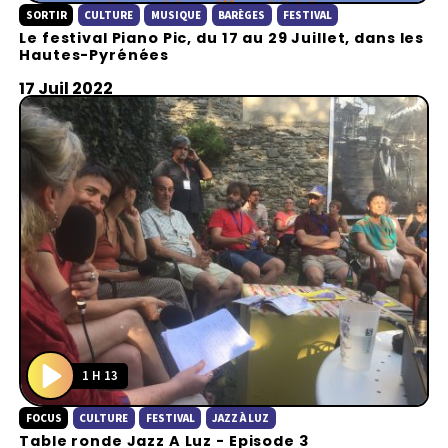
SORTIR
CULTURE
MUSIQUE
BARÈGES
FESTIVAL
l
Le festival Piano Pic, du 17 au 29 Juillet, dans les
a
Hautes-Pyrénées
y
17 Juil 2022
1 H 13
P
FOCUS
CULTURE
FESTIVAL
JAZZ À LUZ
l
Table ronde Jazz A Luz - Episode 3
a