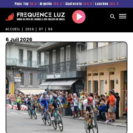
Pays Toy
99.6
|
Argelès
104.2
|
Cauterets
104.9
|
Lourdes
103.4
Play
ACCUEIL
|
2026
|
07
|
06
6 Juil 2026