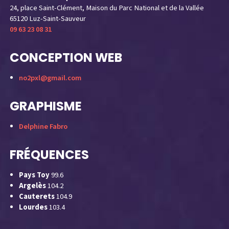
24, place Saint-Clément, Maison du Parc National et de la Vallée
65120 Luz-Saint-Sauveur
09 63 23 08 31
CONCEPTION WEB
no2pxl@gmail.com
GRAPHISME
Delphine Fabro
FRÉQUENCES
Pays Toy
99.6
Argelès
104.2
Cauterets
104.9
Lourdes
103.4