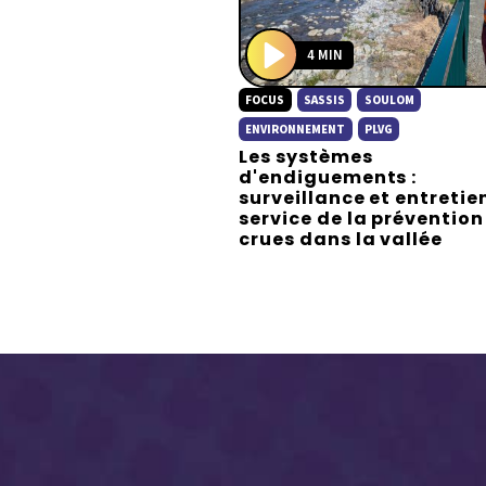
4 MIN
P
FOCUS
SASSIS
SOULOM
l
a
ENVIRONNEMENT
PLVG
Les systèmes
y
d'endiguements :
surveillance et entretie
service de la prévention
crues dans la vallée