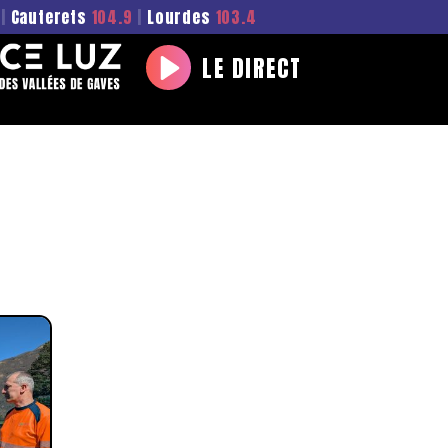
|
Cauterets
104.9
|
Lourdes
103.4
LE DIRECT
Play