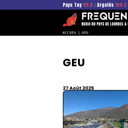
Pays Toy
99.6
|
Argelès
104.2
ACCUEIL
|
GEU
GEU
27 Août 2025