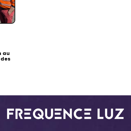
n au
 des