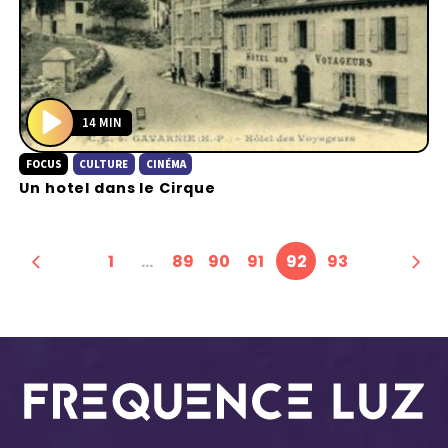
14 MIN
P
FOCUS
CULTURE
CINÉMA
l
Un hotel dans le Cirque
a
y
1
…
89
90
91
92
93