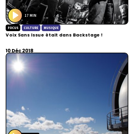
17 MIN
P
FOCUS
CULTURE
MUSIQUE
l
Voix Sans Issue était dans Backstage !
a
y
10 Déc 2018