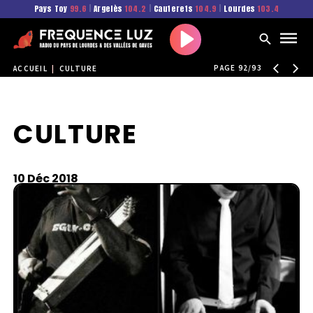
Pays Toy
99.6
|
Argelès
104.2
|
Cauterets
104.9
|
Lourdes
103.4
Play
PAGE 92/93
ACCUEIL
|
CULTURE
CULTURE
10 Déc 2018