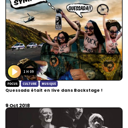
1 H 09
P
FOCUS
CULTURE
MUSIQUE
l
Quessada était en live dans Backstage !
a
y
9 Oct 2018