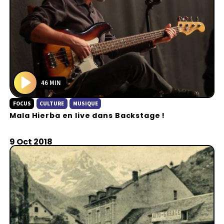
46 MIN
P
FOCUS
CULTURE
MUSIQUE
l
Mala Hierba en live dans Backstage !
a
y
9 Oct 2018