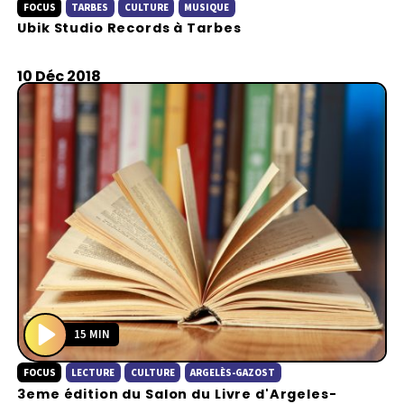
FOCUS
TARBES
CULTURE
MUSIQUE
l
Ubik Studio Records à Tarbes
a
y
10 Déc 2018
15 MIN
P
FOCUS
LECTURE
CULTURE
ARGELÈS-GAZOST
l
3eme édition du Salon du Livre d'Argeles-
a