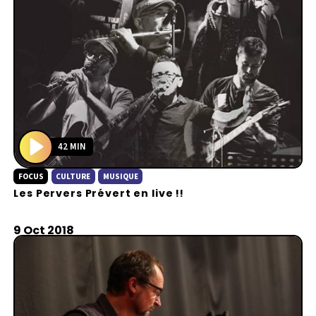
42 MIN
P
FOCUS
CULTURE
MUSIQUE
l
Les Pervers Prévert en live !!
a
y
9 Oct 2018