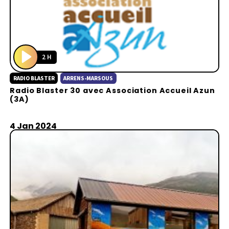
2 H
P
RADIO BLASTER
ARRENS-MARSOUS
l
Radio Blaster 30 avec Association Accueil Azun
a
(3A)
y
4 Jan 2024