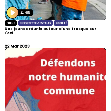
21 MIN
P
FOCUS
PIERREFITTE-NESTALAS
SOCIÉTÉ
l
Des jeunes réunis autour d'une fresque sur
a
l'exil
y
22 Mar 2023