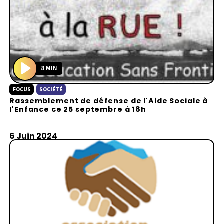
8 MIN
P
FOCUS
SOCIÉTÉ
l
Rassemblement de défense de l'Aide Sociale à
a
l'Enfance ce 25 septembre à 18h
y
6 Juin 2024