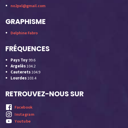
no2pxl@gmail.com
GRAPHISME
Delphine Fabro
FRÉQUENCES
Pays Toy
99.6
Argelès
104.2
Cauterets
104.9
Lourdes
103.4
RETROUVEZ-NOUS SUR
Facebook
Instagram
Youtube