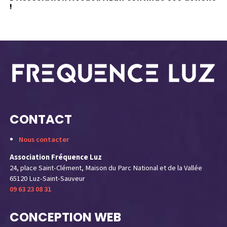
a
!
y
CONTACT
Nous contacter
Association Fréquence Luz
24, place Saint-Clément, Maison du Parc National et de la Vallée
65120 Luz-Saint-Sauveur
09 63 23 08 31
CONCEPTION WEB