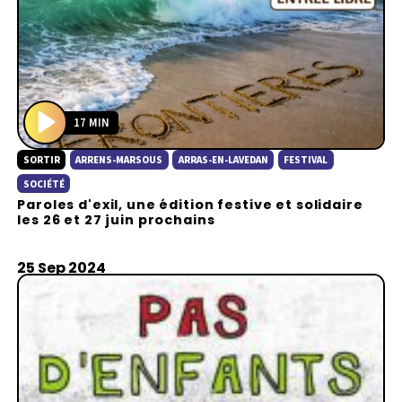
17 MIN
P
SORTIR
ARRENS-MARSOUS
ARRAS-EN-LAVEDAN
FESTIVAL
l
a
SOCIÉTÉ
Paroles d'exil, une édition festive et solidaire
y
les 26 et 27 juin prochains
25 Sep 2024