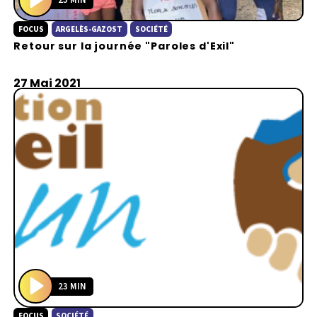
P
FOCUS
ARGELÈS-GAZOST
SOCIÉTÉ
l
Retour sur la journée "Paroles d'Exil"
a
y
27 Mai 2021
23 MIN
P
FOCUS
SOCIÉTÉ