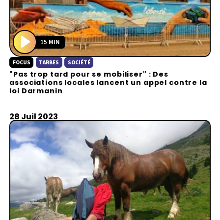
15 MIN
P
FOCUS
TARBES
SOCIÉTÉ
l
"Pas trop tard pour se mobiliser" : Des
a
associations locales lancent un appel contre la
y
loi Darmanin
28 Juil 2023