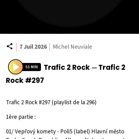
Partager
7 Juil 2026
Michel Neuviale
Trafic 2 Rock
Trafic 2
—
53 MIN
P
Rock #297
l
a
y
Trafic 2 Rock #297 (playlist de la 296)
1ère partie :
01/ Vepřový komety - Poli5 (label) Hlavní město