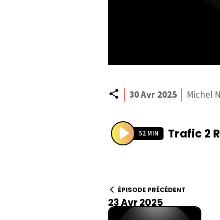
Partager
30 Avr 2025
Michel N
Trafic 2
52 MIN
P
l
a
y
ÉPISODE PRÉCÉDENT
23 Avr 2025