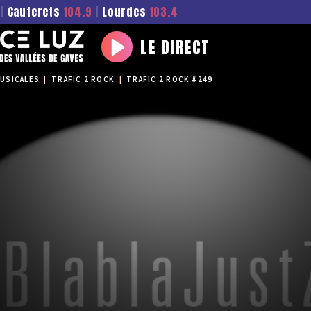
|
Cauterets
104.9
|
Lourdes
103.4
LE DIRECT
Play
USICALES
|
TRAFIC 2 ROCK
|
TRAFIC 2 ROCK #249