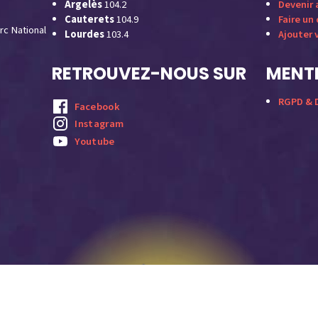
Argelès
104.2
Devenir
Cauterets
104.9
Faire un
rc National
Lourdes
103.4
Ajouter 
RETROUVEZ-NOUS SUR
MENTI
RGPD & D
Facebook
Instagram
Youtube