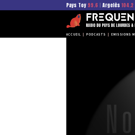
Pays Toy
99.6
|
Argelès
104.2
ACCUEIL
|
PODCASTS
|
EMISSIONS M