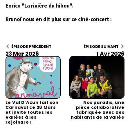
Enrico "La rivière du hibou".
Brunoï nous en dit plus sur ce ciné-concert :
ÉPISODE PRÉCÉDENT
ÉPISODE SUIVANT
23 Mar 2026
1 Avr 2026
Le Val D'Azun fait son
Nos paradis, une
Carnaval ce 28 Mars
pièce collaborative
et invite toutes les
fabriquée avec des
Vallées à les
habitants de la vallée
rejoindre !