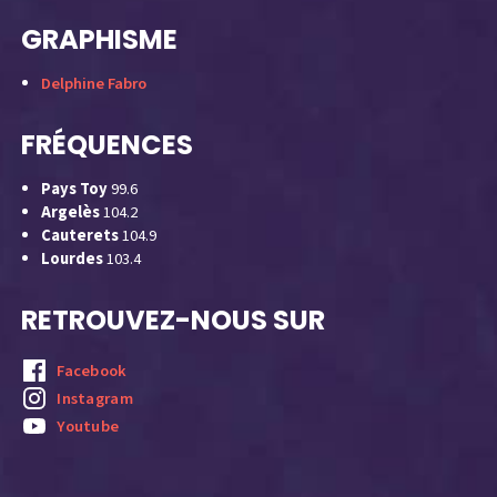
GRAPHISME
Delphine Fabro
FRÉQUENCES
Pays Toy
99.6
Argelès
104.2
Cauterets
104.9
Lourdes
103.4
RETROUVEZ-NOUS SUR
Facebook
Instagram
Youtube