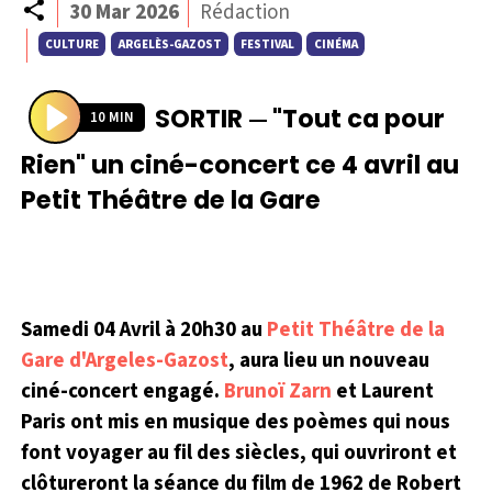
30 Mar 2026
Rédaction
CULTURE
ARGELÈS-GAZOST
FESTIVAL
CINÉMA
SORTIR
"Tout ca pour
—
10 MIN
P
Rien" un ciné-concert ce 4 avril au
l
Petit Théâtre de la Gare
a
y
Samedi 04 Avril à 20h30 au
Petit Théâtre de la
Gare d'Argeles-Gazost
, aura lieu un nouveau
ciné-concert engagé.
Brunoï Zarn
et Laurent
Paris ont mis en musique des poèmes qui nous
font voyager au fil des siècles, qui ouvriront et
clôtureront la séance du film de 1962 de Robert