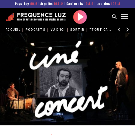
Pays Toy
99.6
|
Argelès
104.2
|
Cauterets
104.9
|
Lourdes
103.4
Play
ACCUEIL
|
PODCASTS
|
VU D'ICI
|
SORTIR
|
"TOUT CA POUR RIEN" UN CINÉ-CONCERT CE 4 AVRIL AU PETIT THÉÂTRE DE LA GARE
Partager