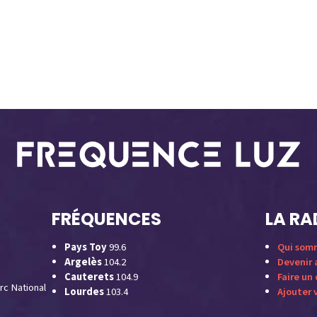
FRÉQUENCES
LA RA
Pays Toy
99.6
Qui som
Argelès
104.2
Devenir
Cauterets
104.9
Faire un
rc National
Lourdes
103.4
Ajouter 