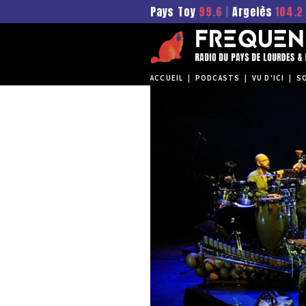
Pays Toy
99.6
|
Argelès
104.2
ACCUEIL
|
PODCASTS
|
VU D'ICI
|
S