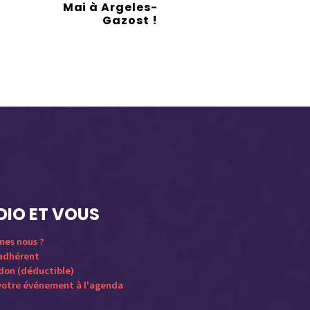
Mai à Argeles-
Gazost !
DIO ET VOUS
mes nous ?
 adhérent
 don (déductible)
votre événement à l'agenda