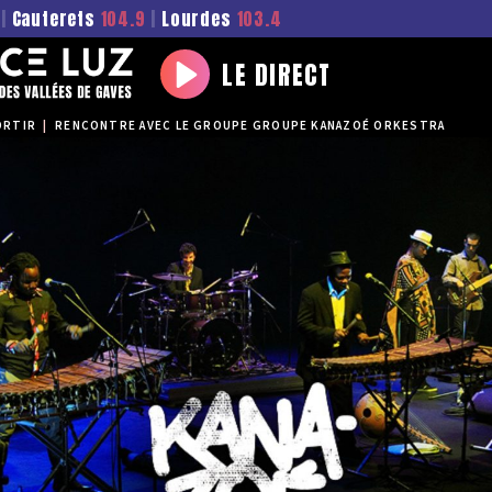
|
Cauterets
104.9
|
Lourdes
103.4
LE DIRECT
Play
ORTIR
|
RENCONTRE AVEC LE GROUPE GROUPE KANAZOÉ ORKESTRA