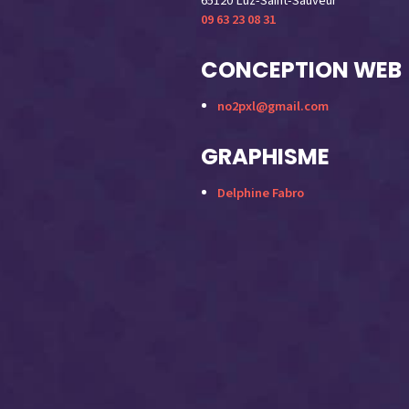
65120 Luz-Saint-Sauveur
09 63 23 08 31
CONCEPTION WEB
no2pxl@gmail.com
GRAPHISME
Delphine Fabro