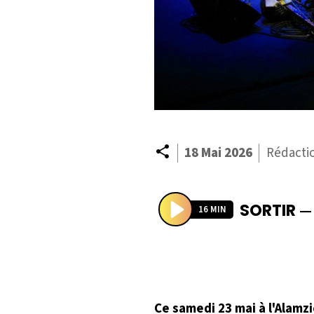
Partager
18 Mai 2026
Rédacti
SORTIR
16 MIN
P
l
a
y
Ce samedi 23 mai à l'Alamzi