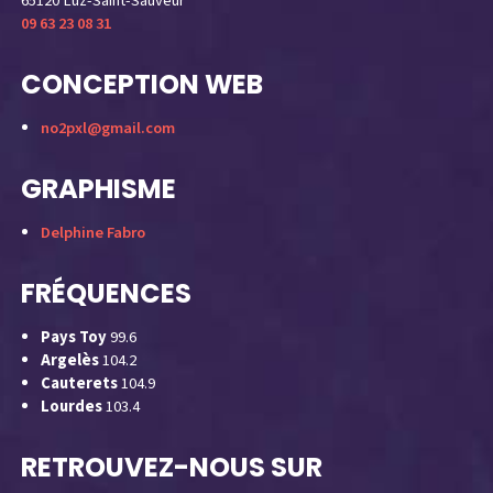
65120 Luz-Saint-Sauveur
09 63 23 08 31
CONCEPTION WEB
no2pxl@gmail.com
GRAPHISME
Delphine Fabro
FRÉQUENCES
Pays Toy
99.6
Argelès
104.2
Cauterets
104.9
Lourdes
103.4
RETROUVEZ-NOUS SUR