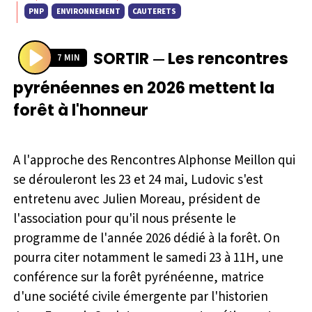
PNP
ENVIRONNEMENT
CAUTERETS
SORTIR
Les rencontres
—
7 MIN
P
pyrénéennes en 2026 mettent la
l
forêt à l'honneur
a
y
A l'approche des Rencontres Alphonse Meillon qui
se dérouleront les 23 et 24 mai, Ludovic s'est
entretenu avec Julien Moreau, président de
l'association pour qu'il nous présente le
programme de l'année 2026 dédié à la forêt. On
pourra citer notamment le samedi 23 à 11H, une
conférence sur la forêt pyrénéenne, matrice
d'une société civile émergente par l'historien