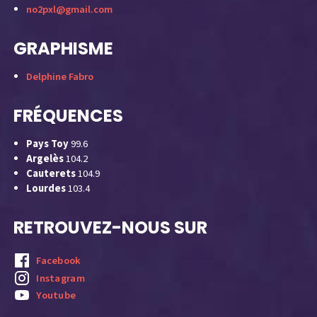
no2pxl@gmail.com
GRAPHISME
Delphine Fabro
FRÉQUENCES
Pays Toy
99.6
Argelès
104.2
Cauterets
104.9
Lourdes
103.4
RETROUVEZ-NOUS SUR
Facebook
Instagram
Youtube