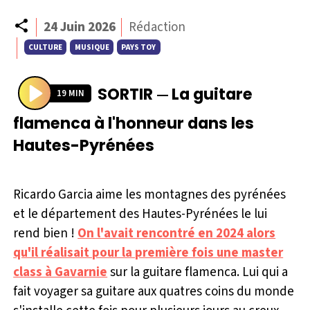
Partager
24 Juin 2026
Rédaction
CULTURE
MUSIQUE
PAYS TOY
SORTIR
La guitare
—
19 MIN
P
flamenca à l'honneur dans les
l
Hautes-Pyrénées
a
y
Ricardo Garcia aime les montagnes des pyrénées
et le département des Hautes-Pyrénées le lui
rend bien !
On l'avait rencontré en 2024 alors
qu'il réalisait pour la première fois une master
class à Gavarnie
sur la guitare flamenca. Lui qui a
fait voyager sa guitare aux quatres coins du monde