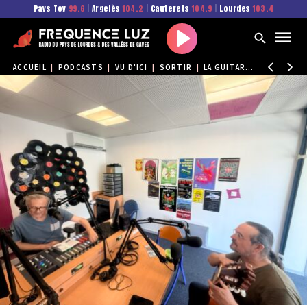
Pays Toy
99.6
|
Argelès
104.2
|
Cauterets
104.9
|
Lourdes
103.4
Play
ACCUEIL
|
PODCASTS
|
VU D'ICI
|
SORTIR
|
LA GUITARE FLAMENCA À L'HONNEUR DANS LES HAUTES-PYRÉNÉES