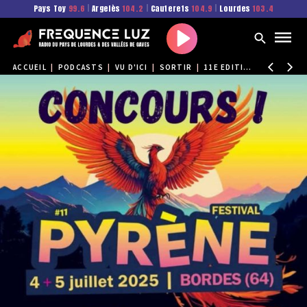
Pays Toy
99.6
|
Argelès
104.2
|
Cauterets
104.9
|
Lourdes
103.4
Play
ACCUEIL
|
PODCASTS
|
VU D'ICI
|
SORTIR
|
11E EDITION DU PYRÈNE FESTIVAL CES 4 ET 5 JUILLET À BORDES !!