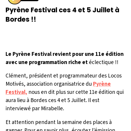
P
Pyrène Festival ces 4 et 5 Juillet à
l
Bordes !!
a
y
Le Pyrène Festival revient pour une 11e édition
avec une programmation riche et
éclectique !!
Clément, président et programmateur des Locos
Motivés, association organisatrice du
Pyrène
Festival,
nous en dit plus sur cette 11e édition qui
aura lieu à Bordes ces 4 et 5 Juillet. Il est
interviewé par Mirabelle.
Et attention pendant la semaine des places à
gagner. Pour en savoir plus, écoutez l'émission