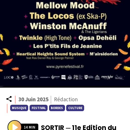
Partager
30 Juin 2025
Rédaction
MUSIQUE
FESTIVAL
BORDES
CULTURE
SORTIR
11e Edition du
—
14 MIN