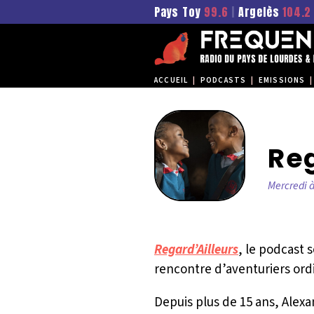
Pays Toy
99.6
|
Argelès
104.2
ACCUEIL
|
PODCASTS
|
EMISSIONS
|
Reg
Mercredi à
Regard’Ailleurs
, le podcast 
rencontre d’aventuriers ordi
Depuis plus de 15 ans, Alexa