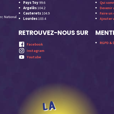
Pays Toy
99.6
Qui som
Argelès
104.2
Devenir
Cauterets
104.9
Faire un
rc National
Lourdes
103.4
Ajouter 
RETROUVEZ-NOUS SUR
MENTI
RGPD & D
Facebook
Instagram
Youtube