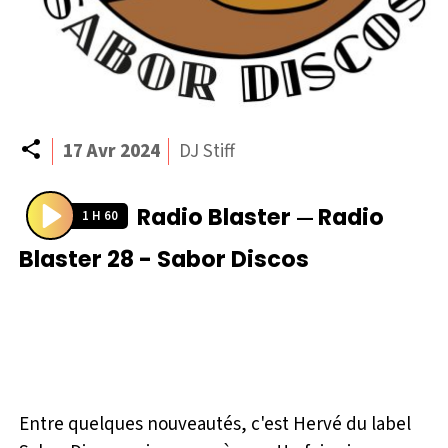
Partager
17 Avr 2024
DJ Stiff
Radio Blaster
Radio
—
1 H 60
P
Blaster 28 - Sabor Discos
l
a
y
Entre quelques nouveautés, c'est Hervé du label