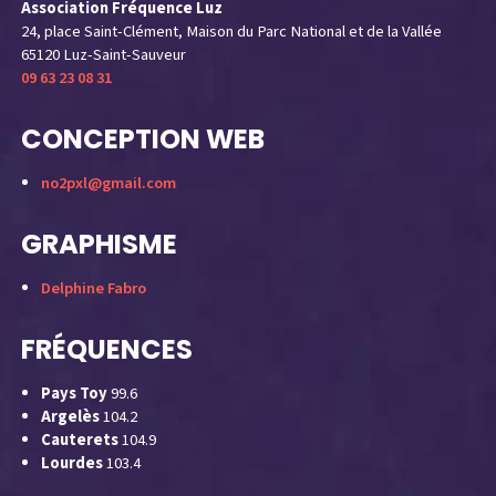
Association Fréquence Luz
24, place Saint-Clément, Maison du Parc National et de la Vallée
65120 Luz-Saint-Sauveur
09 63 23 08 31
CONCEPTION WEB
no2pxl@gmail.com
GRAPHISME
Delphine Fabro
FRÉQUENCES
Pays Toy
99.6
Argelès
104.2
Cauterets
104.9
Lourdes
103.4