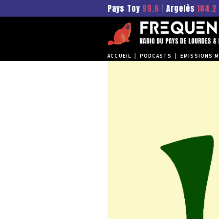
Pays Toy
99.6
|
Argelès
104.2
ACCUEIL
|
PODCASTS
|
EMISSIONS M