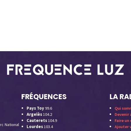
FRÉQUENCES
LA RA
Pays Toy
99.6
Qui som
Argelès
104.2
Devenir
Cauterets
104.9
Faire un
rc National
Lourdes
103.4
Ajouter 