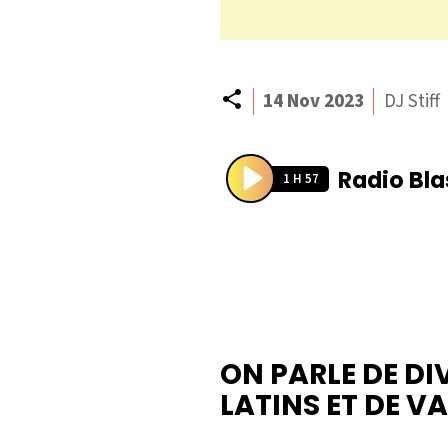
Partager
14 Nov 2023
DJ Stiff
Radio Bla
1 H 57
P
l
a
y
ON PARLE DE DI
LATINS ET DE VA