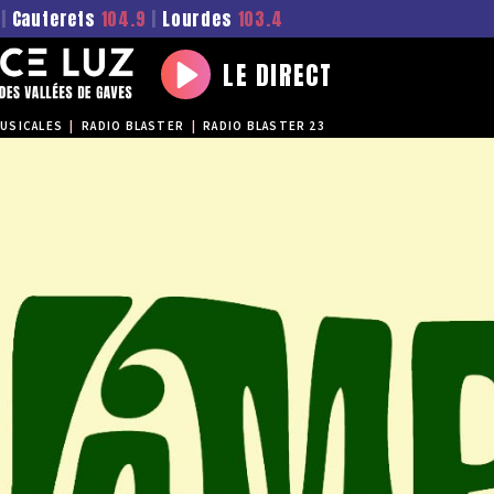
|
Cauterets
104.9
|
Lourdes
103.4
LE DIRECT
Play
USICALES
|
RADIO BLASTER
|
RADIO BLASTER 23