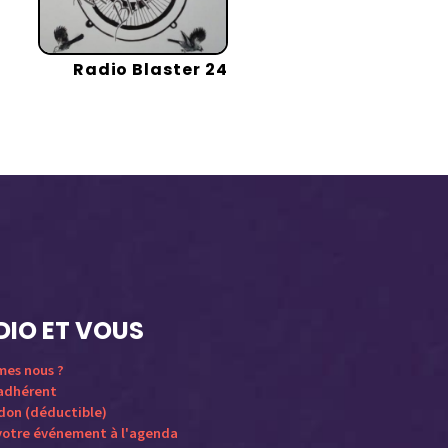
Radio Blaster 24
DIO ET VOUS
mes nous ?
 adhérent
 don (déductible)
votre événement à l'agenda