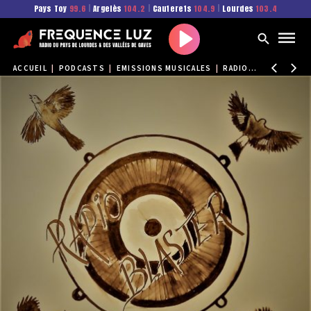
Pays Toy
99.6
|
Argelès
104.2
|
Cauterets
104.9
|
Lourdes
103.4
Play
ACCUEIL
|
PODCASTS
|
EMISSIONS MUSICALES
|
RADIO BLASTER
|
EP