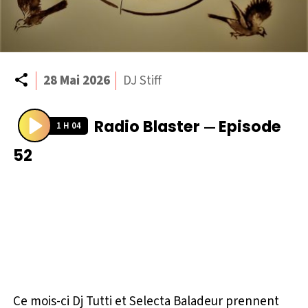
Partager
28 Mai 2026
DJ Stiff
Radio Blaster
Episode
—
1 H 04
P
52
l
a
y
Ce mois-ci Dj Tutti et Selecta Baladeur prennent