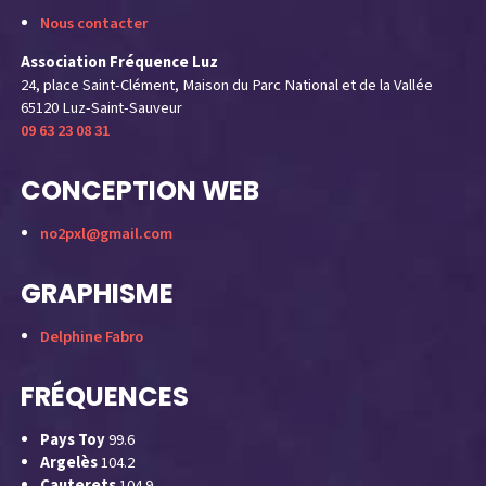
Nous contacter
Association Fréquence Luz
24, place Saint-Clément, Maison du Parc National et de la Vallée
65120 Luz-Saint-Sauveur
09 63 23 08 31
CONCEPTION WEB
no2pxl@gmail.com
GRAPHISME
Delphine Fabro
FRÉQUENCES
Pays Toy
99.6
Argelès
104.2
Cauterets
104.9