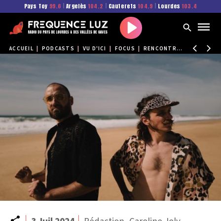
Pays Toy
99.6
|
Argelès
104.2
|
Cauterets
104.9
|
Lourdes
103.4
Play
ACCUEIL
|
PODCASTS
|
VU D'ICI
|
FOCUS
|
RENCONTRE AVEC "LE TROTTOIR" EN AMONT DU PYRÈNE FESTIVAL
Partager