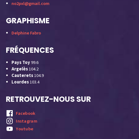
no2pxl@gmail.com
GRAPHISME
Delphine Fabro
FRÉQUENCES
Pays Toy
99.6
Argelès
104.2
Cauterets
104.9
Lourdes
103.4
RETROUVEZ-NOUS SUR
Facebook
Instagram
Youtube