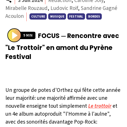
3 Juil 2024
Rédaction
,
Caroline Joly
,
Mirabelle Rouzaud
,
Ludovic Roif
,
Sandrine Gagné
Acoulon
CULTURE
MUSIQUE
FESTIVAL
BORDES
FOCUS
Rencontre avec
—
9 MIN
P
"Le Trottoir" en amont du Pyrène
l
Festival
a
y
Un groupe de potes d'Orthez qui fête cette année
leur majorité: une majorité affirmée avec une
nouvelle enseigne tout simplement
Le trottoir
et
un 4e album autoproduit "l'Homme à l'aulne",
avec des sonorités davantage Pop-Rock: