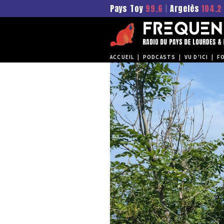
Pays Toy
99.6
|
Argelès
104.2
ACCUEIL
|
PODCASTS
|
VU D'ICI
|
F