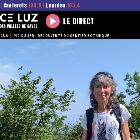
|
Cauterets
104.9
|
Lourdes
103.4
LE DIRECT
Play
OCUS
|
PIC DU JER : DÉCOUVERTE DU SENTIER BOTANIQUE