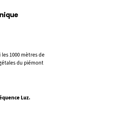
anique
i les 1000 mètres de
gétales du piémont
réquence Luz.