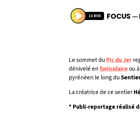
FOCUS
—
14 MIN
P
l
a
y
Le sommet du
Pic du Jer
reg
dénivelé en
funiculaire
ou à
pyrénéen le long du
Sentie
La créatrice de ce sentier
Hé
* Publi-reportage réalisé d