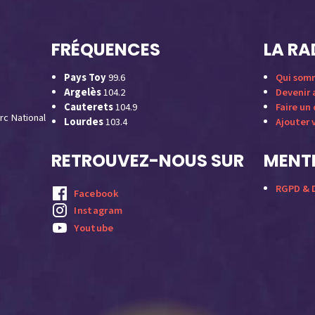
FRÉQUENCES
LA RA
Pays Toy
99.6
Qui som
Argelès
104.2
Devenir
Cauterets
104.9
Faire un
rc National
Lourdes
103.4
Ajouter 
RETROUVEZ-NOUS SUR
MENTI
RGPD & D
Facebook
Instagram
Youtube