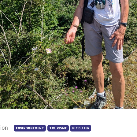
ion
ENVIRONNEMENT
TOURISME
PIC DU JER