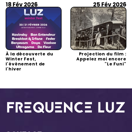
18 Fév 2026
25 Fév 2026
À la découverte du
Projection du film :
Winter Fest,
Appelez moi encore
l'événement de
"Le Funi"
l'hiver