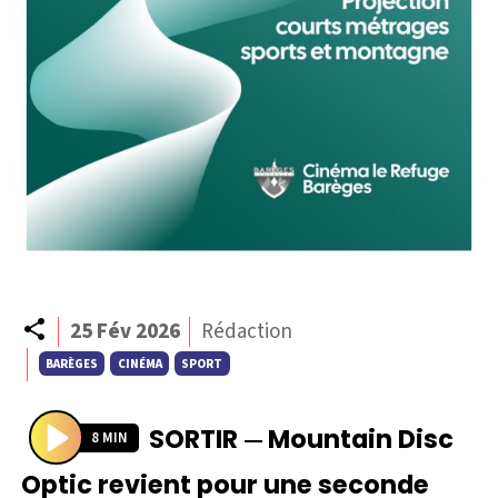
Partager
25 Fév 2026
Rédaction
BARÈGES
CINÉMA
SPORT
SORTIR
Mountain Disc
—
8 MIN
P
Optic revient pour une seconde
l