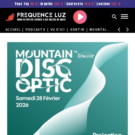
Pays Toy
99.6
|
Argelès
104.2
|
Cauterets
104.9
|
Lourdes
103.4
Play
ACCUEIL
|
PODCASTS
|
VU D'ICI
|
SORTIR
|
MOUNTAIN DISC OPTIC REVIENT POUR UNE SECONDE ÉDITION