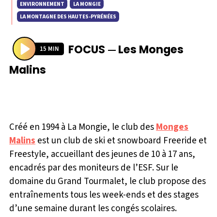
ENVIRONNEMENT
LA MONGIE
LA MONTAGNE DES HAUTES-PYRÉNÉES
FOCUS
Les Monges
—
15 MIN
P
Malins
l
a
y
Créé en 1994 à La Mongie, le club des
Monges
Malins
est un club de ski et snowboard Freeride et
Freestyle, accueillant des jeunes de 10 à 17 ans,
encadrés par des moniteurs de l’ESF. Sur le
domaine du Grand Tourmalet, le club propose des
entraînements tous les week-ends et des stages
d’une semaine durant les congés scolaires.