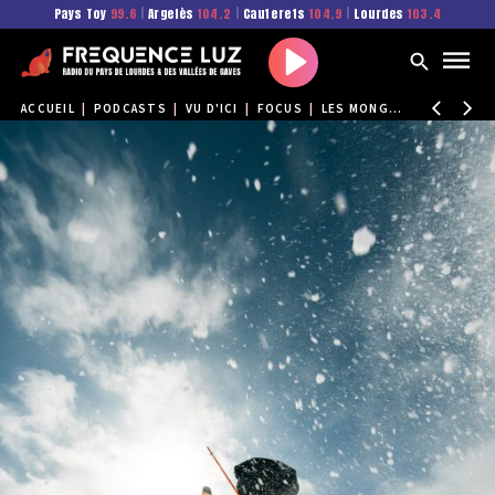
Pays Toy
99.6
|
Argelès
104.2
|
Cauterets
104.9
|
Lourdes
103.4
Play
ACCUEIL
|
PODCASTS
|
VU D'ICI
|
FOCUS
|
LES MONGES MALINS