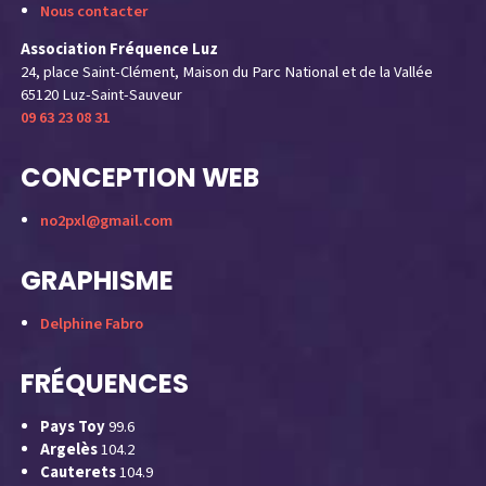
Nous contacter
Association Fréquence Luz
24, place Saint-Clément, Maison du Parc National et de la Vallée
65120 Luz-Saint-Sauveur
09 63 23 08 31
CONCEPTION WEB
no2pxl@gmail.com
GRAPHISME
Delphine Fabro
FRÉQUENCES
Pays Toy
99.6
Argelès
104.2
Cauterets
104.9