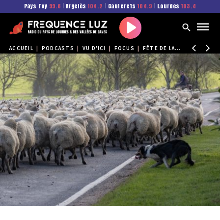
Pays Toy
99.6
|
Argelès
104.2
|
Cauterets
104.9
|
Lourdes
103.4
Play
ACCUEIL
|
PODCASTS
|
VU D'ICI
|
FOCUS
|
FÊTE DE LA TRANSHUMANCE ET "BIENVENUE EN ESTIVE"
Partager