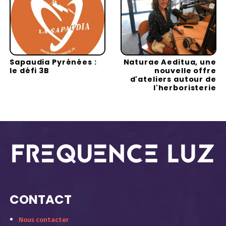
Sapaudia Pyrénées :
Naturae Aeditua, une
le défi 3B
nouvelle offre
d'ateliers autour de
l'herboristerie
CONTACT
Nous contacter