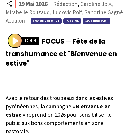
29 Mai 2026
Rédaction
,
Caroline Joly
,
Mirabelle Rouzaud
,
Ludovic Roif
,
Sandrine Gagné
Acoulon
ENVIRONNEMENT
ESTAING
PASTORALISME
FOCUS
Fête de la
—
12 MIN
P
transhumance et "Bienvenue en
l
estive"
a
y
Avec le retour des troupeaux dans les estives
pyrénéennes, la campagne «
Bienvenue en
estive
» reprend en 2026 pour sensibiliser le
public aux bons comportements en zone
pastorale.