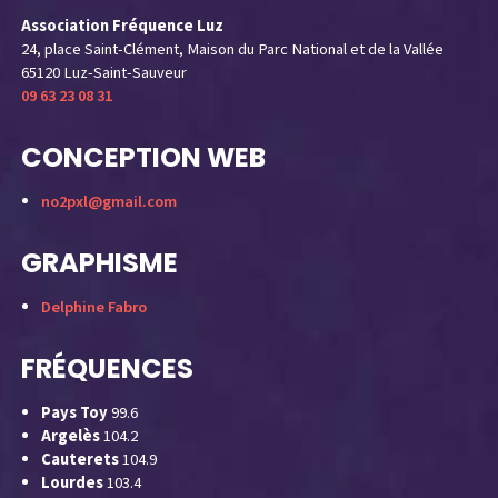
Association Fréquence Luz
24, place Saint-Clément, Maison du Parc National et de la Vallée
65120 Luz-Saint-Sauveur
09 63 23 08 31
CONCEPTION WEB
no2pxl@gmail.com
GRAPHISME
Delphine Fabro
FRÉQUENCES
Pays Toy
99.6
Argelès
104.2
Cauterets
104.9
Lourdes
103.4