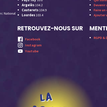
Pays Toy
99.6
Qui som
Argelès
104.2
Devenir
Cauterets
104.9
Faire un
rc National
Lourdes
103.4
Ajouter 
RETROUVEZ-NOUS SUR
MENTI
RGPD & D
Facebook
Instagram
Youtube