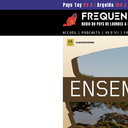
Pays Toy
99.6
|
Argelès
104.2
ACCUEIL
|
PODCASTS
|
VU D'ICI
|
F