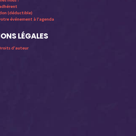
mes nous ?
 adhérent
 don (déductible)
votre événement à l'agenda
ONS LÉGALES
roits d'auteur