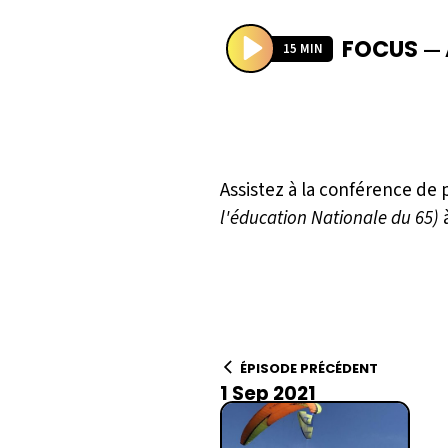
FOCUS
—
15 MIN
P
l
a
y
Assistez à la conférence de
l'éducation Nationale du 65)
à
ÉPISODE PRÉCÉDENT
1 Sep 2021