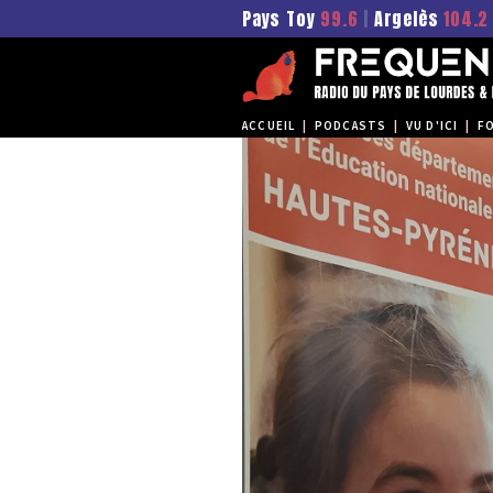
Pays Toy
99.6
|
Argelès
104.2
ACCUEIL
|
PODCASTS
|
VU D'ICI
|
F