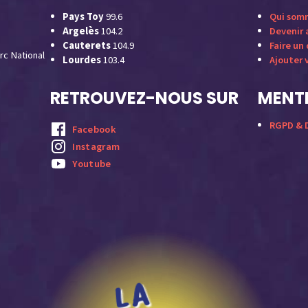
Pays Toy
99.6
Qui som
Argelès
104.2
Devenir
Cauterets
104.9
Faire un
rc National
Lourdes
103.4
Ajouter 
RETROUVEZ-NOUS SUR
MENTI
RGPD & D
Facebook
Instagram
Youtube