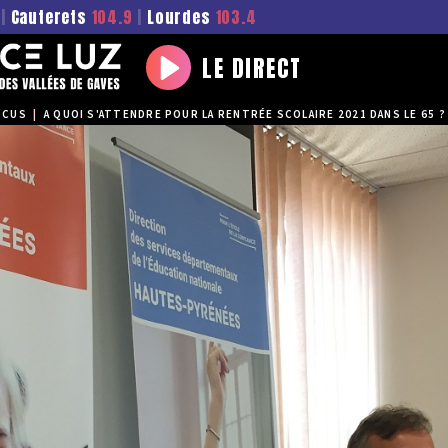
|
Cauterets
104.9
|
Lourdes
103.4
LE DIRECT
Play
OCUS
|
A QUOI S'ATTENDRE POUR LA RENTRÉE SCOLAIRE 2021 DANS LE 65 ?