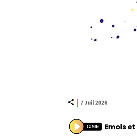
Partager
7 Juil 2026
Emois et
12 MIN
P