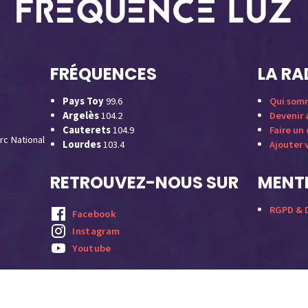
FRÉQUENCES
LA RA
Pays Toy
99.6
Qui som
Argelès
104.2
Devenir
Cauterets
104.9
Faire un
rc National
Lourdes
103.4
Ajouter 
RETROUVEZ-NOUS SUR
MENTI
RGPD & D
Facebook
Instagram
Youtube