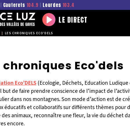
|
Cauterets
104.9
|
Lourdes
103.4
LE DIRECT
Play
|
LES CHRONIQUES ECO'DELS
 chroniques Eco'dels
iation Eco’DELS
(Ecologie, Déchets, Education Ludique e
l but de faire prendre conscience de l’impact de l’acti
ulier dans nos montagnes. Son mode d’action est de c
x éducatifs et collaboratifs sur différents thèmes pour
 des animaux, reconnaître une fleur, la vie du déchet da
res encore.