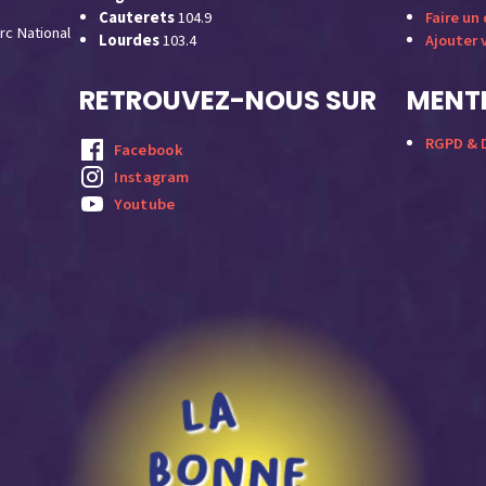
Cauterets
104.9
Faire un
rc National
Lourdes
103.4
Ajouter 
RETROUVEZ-NOUS SUR
MENTI
RGPD & D
Facebook
Instagram
Youtube