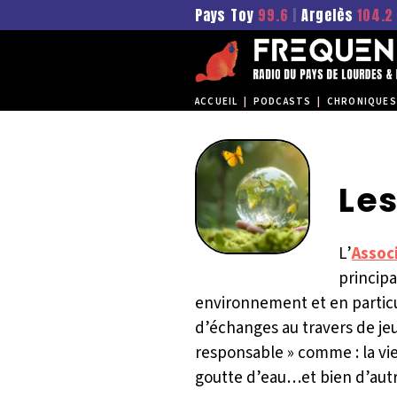
Pays Toy
99.6
|
Argelès
104.2
ACCUEIL
|
PODCASTS
|
CHRONIQUES
Les
L’
Assoc
principa
environnement et en partic
d’échanges au travers de jeu
responsable » comme : la vie
goutte d’eau…et bien d’aut