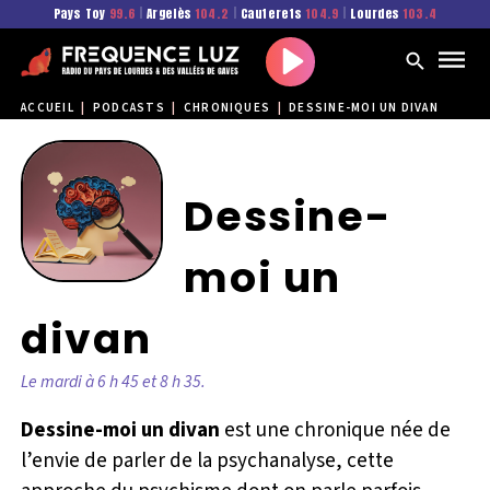
Pays Toy
99.6
|
Argelès
104.2
|
Cauterets
104.9
|
Lourdes
103.4
Play
ACCUEIL
|
PODCASTS
|
CHRONIQUES
|
DESSINE-MOI UN DIVAN
Dessine-
moi un
divan
Le mardi à 6 h 45 et 8 h 35.
Dessine-moi un divan
est une chronique née de
l’envie de parler de la psychanalyse, cette