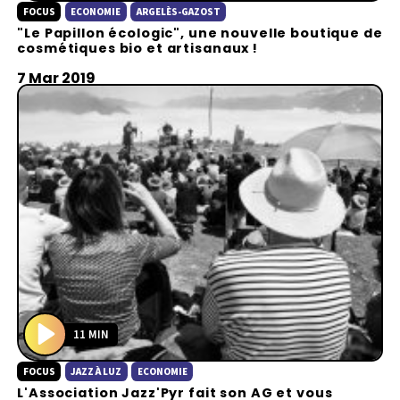
FOCUS
ECONOMIE
ARGELÈS-GAZOST
l
"Le Papillon écologic", une nouvelle boutique de
a
cosmétiques bio et artisanaux !
y
7 Mar 2019
11 MIN
P
FOCUS
JAZZ À LUZ
ECONOMIE
l
L'Association Jazz'Pyr fait son AG et vous
a