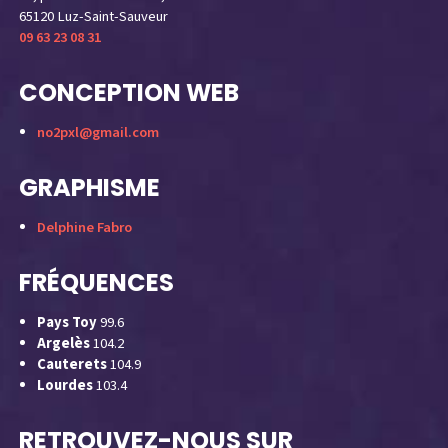
65120 Luz-Saint-Sauveur
09 63 23 08 31
CONCEPTION WEB
no2pxl@gmail.com
GRAPHISME
Delphine Fabro
FRÉQUENCES
Pays Toy
99.6
Argelès
104.2
Cauterets
104.9
Lourdes
103.4
RETROUVEZ-NOUS SUR