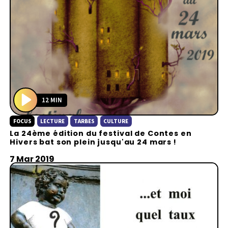
12 MIN
P
FOCUS
LECTURE
TARBES
CULTURE
l
La 24ème édition du festival de Contes en
a
Hivers bat son plein jusqu'au 24 mars !
y
7 Mar 2019