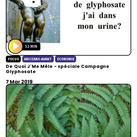
52 MIN
P
FOCUS
ARCIZANS-AVANT
ECONOMIE
l
De Quoi J'Me Mêle - spéciale Campagne
a
Glyphosate
y
7 Mar 2019