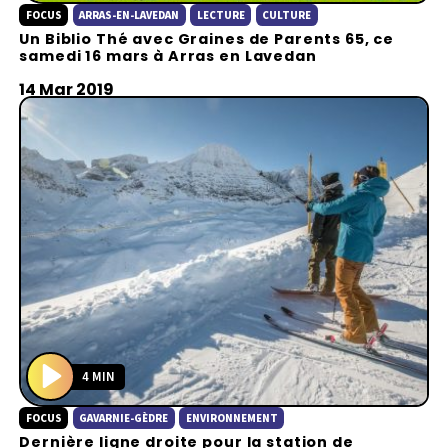
FOCUS
ARRAS-EN-LAVEDAN
LECTURE
CULTURE
l
Un Biblio Thé avec Graines de Parents 65, ce
a
samedi 16 mars à Arras en Lavedan
y
14 Mar 2019
4 MIN
P
FOCUS
GAVARNIE-GÈDRE
ENVIRONNEMENT
l
Dernière ligne droite pour la station de