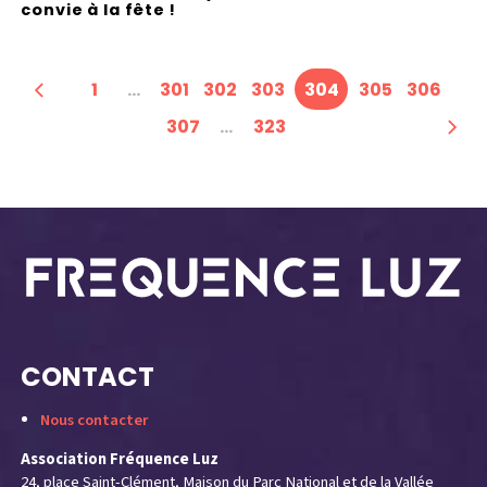
convie à la fête !
y
1
…
301
302
303
304
305
306
307
…
323
CONTACT
Nous contacter
Association Fréquence Luz
24, place Saint-Clément, Maison du Parc National et de la Vallée