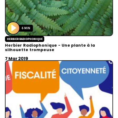
6 MIN
P
HERBIER RADIOPHONIQUE
l
Herbier Radiophonique - Une plante à la
a
silhouette trompeuse
y
7 Mar 2019