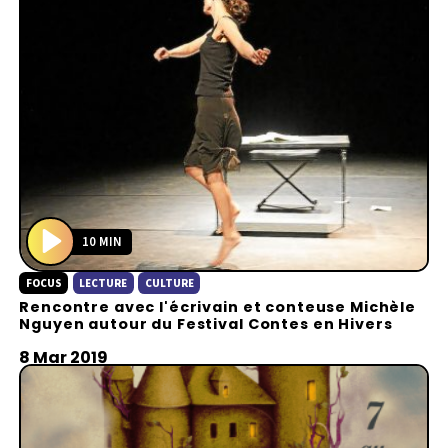
10 MIN
P
FOCUS
LECTURE
CULTURE
l
Rencontre avec l'écrivain et conteuse Michèle
a
Nguyen autour du Festival Contes en Hivers
y
8 Mar 2019