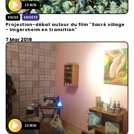
19 MIN
P
FOCUS
SOCIÉTÉ
l
Projection-débat autour du film "Sacré village
a
- Ungersheim en transition"
y
7 Mar 2019
10 MIN
P