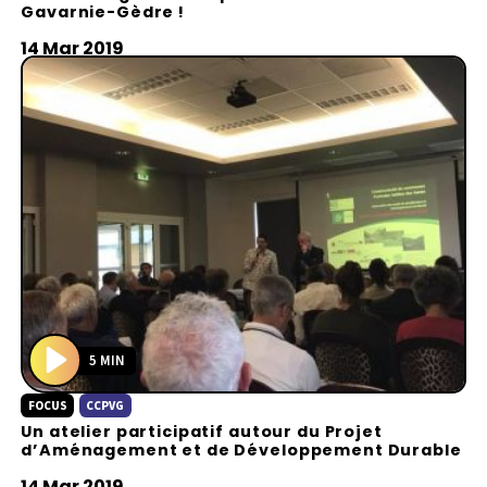
a
Gavarnie-Gèdre !
y
14 Mar 2019
5 MIN
P
FOCUS
CCPVG
l
Un atelier participatif autour du Projet
a
d’Aménagement et de Développement Durable
y
14 Mar 2019