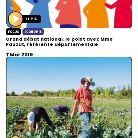
11 MIN
P
FOCUS
ECONOMIE
l
Grand débat national, le point avec Mme
a
Pauzat, référente départementale
y
7 Mar 2019