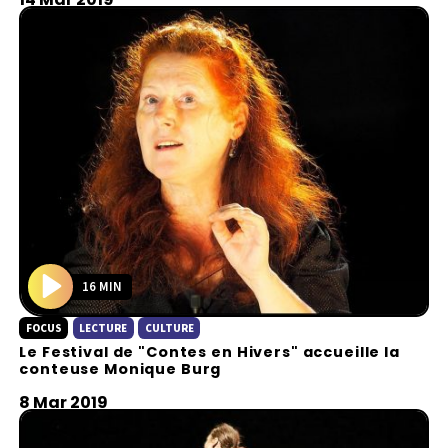
16 MIN
P
FOCUS
LECTURE
CULTURE
l
Le Festival de "Contes en Hivers" accueille la
a
conteuse Monique Burg
y
8 Mar 2019